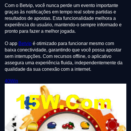
Com o Betvip, você nunca perde um evento importante
graças às notificações em tempo real sobre partidas e
resultados de apostas. Esta funcionalidade melhora a
experiência do usuário, mantendo-o sempre informado e
pronto para fazer a melhor jogada.
O app
Betvip
é otimizado para funcionar mesmo com
baixa conectividade, garantindo que você possa apostar
sem interrupções. Com recursos offline, o aplicativo
assegura uma experiência fluida, independentemente da
qualidade da sua conexão com a internet.
40Win