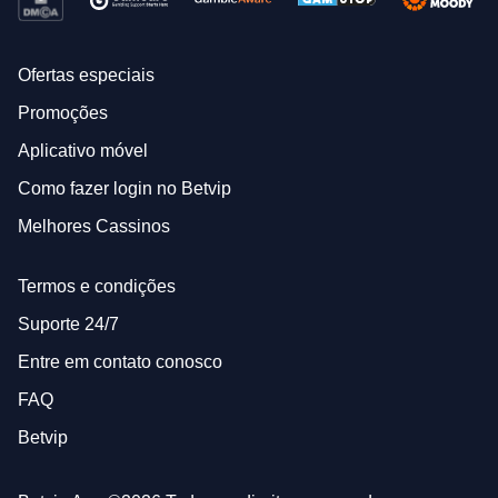
Ofertas especiais
Promoções
Aplicativo móvel
Como fazer login no Betvip
Melhores Cassinos
Termos e condições
Suporte 24/7
Entre em contato conosco
FAQ
Betvip