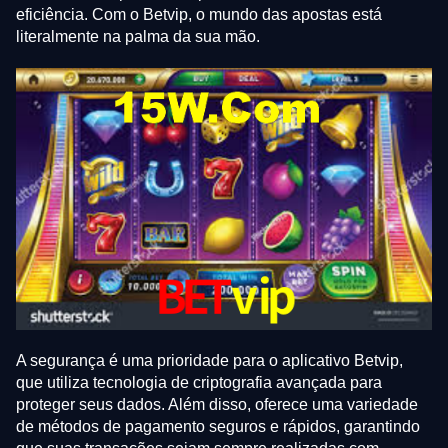
eficiência. Com o Betvip, o mundo das apostas está
literalmente na palma da sua mão.
A segurança é uma prioridade para o aplicativo Betvip,
que utiliza tecnologia de criptografia avançada para
proteger seus dados. Além disso, oferece uma variedade
de métodos de pagamento seguros e rápidos, garantindo