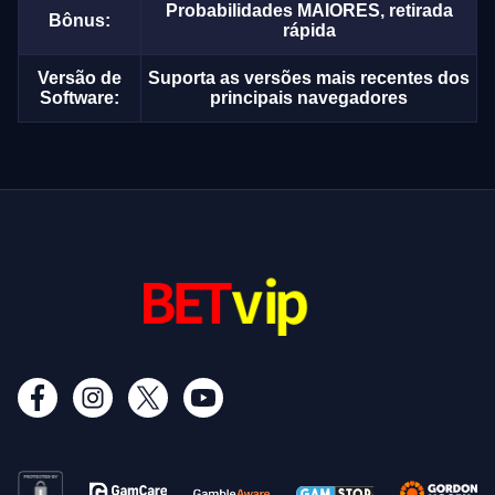
Probabilidades MAIORES, retirada
Bônus:
rápida
Versão de
Suporta as versões mais recentes dos
Software:
principais navegadores