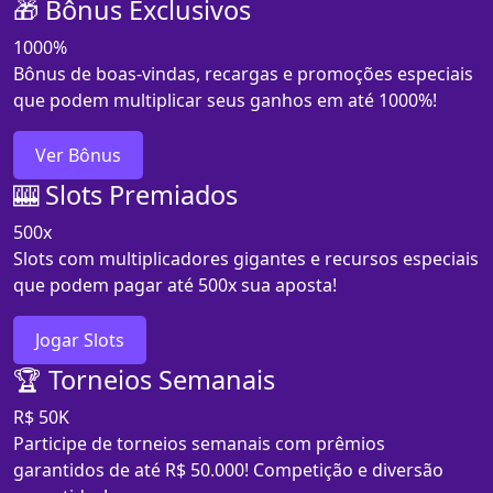
🎁 Bônus Exclusivos
1000%
Bônus de boas-vindas, recargas e promoções especiais
que podem multiplicar seus ganhos em até 1000%!
Ver Bônus
🎰 Slots Premiados
500x
Slots com multiplicadores gigantes e recursos especiais
que podem pagar até 500x sua aposta!
Jogar Slots
🏆 Torneios Semanais
R$ 50K
Participe de torneios semanais com prêmios
garantidos de até R$ 50.000! Competição e diversão