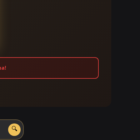
na!
🔍