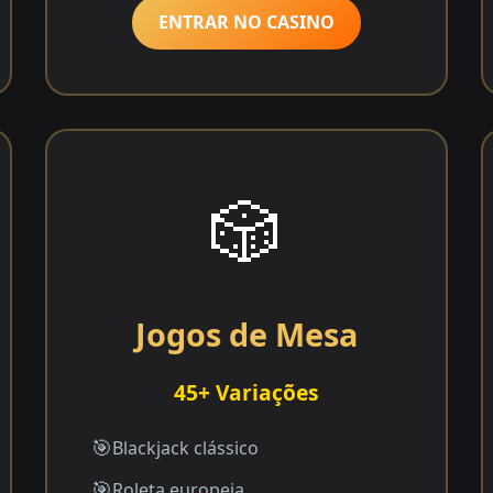
ENTRAR NO CASINO
🎲
Jogos de Mesa
45+ Variações
Blackjack clássico
Roleta europeia