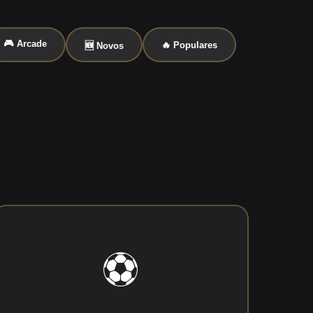
🎮 Arcade
🔥 Populares
🆕 Novos
⚽