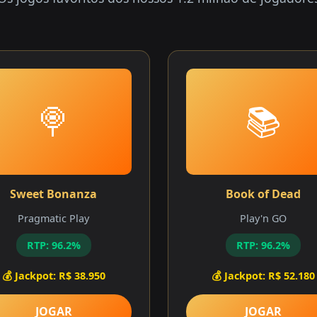
🍭
📚
Sweet Bonanza
Book of Dead
Pragmatic Play
Play'n GO
RTP: 96.2%
RTP: 96.2%
💰 Jackpot: R$ 38.950
💰 Jackpot: R$ 52.180
JOGAR
JOGAR