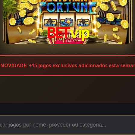

NOVIDADE:
+15 jogos exclusivos adicionados esta sema