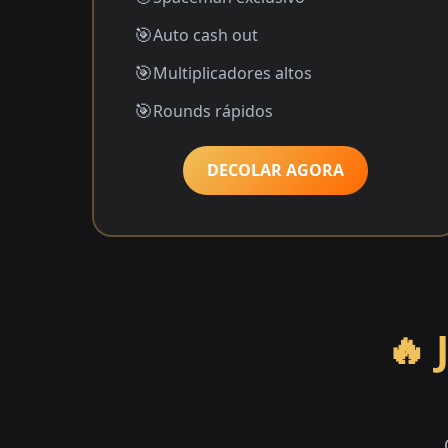
Auto cash out
Multiplicadores altos
Rounds rápidos
DECOLAR AGORA
🔥 