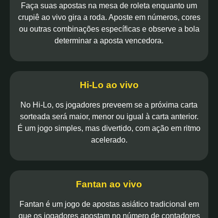
Faça suas apostas na mesa de roleta enquanto um
crupiê ao vivo gira a roda. Aposte em números, cores
ou outras combinações específicas e observe a bola
determinar a aposta vencedora.
Hi-Lo ao vivo
No Hi-Lo, os jogadores preveem se a próxima carta
sorteada será maior, menor ou igual à carta anterior.
É um jogo simples, mas divertido, com ação em ritmo
acelerado.
Fantan ao vivo
Fantan é um jogo de apostas asiático tradicional em
que os jogadores apostam no número de contadores