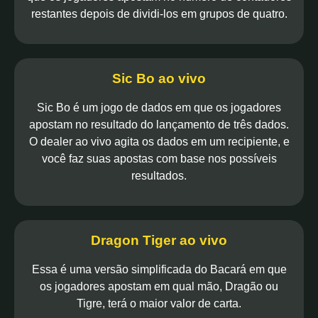
restantes depois de dividi-los em grupos de quatro.
Sic Bo ao vivo
Sic Bo é um jogo de dados em que os jogadores
apostam no resultado do lançamento de três dados.
O dealer ao vivo agita os dados em um recipiente, e
você faz suas apostas com base nos possíveis
resultados.
Dragon Tiger ao vivo
Essa é uma versão simplificada do Bacará em que
os jogadores apostam em qual mão, Dragão ou
Tigre, terá o maior valor de carta.