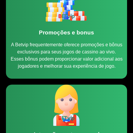
Promoções e bonus
A Betvip frequentemente oferece promoções e bônus
exclusivos para seus jogos de cassino ao vivo.
Esses bônus podem proporcionar valor adicional aos
jogadores e melhorar sua experiência de jogo.