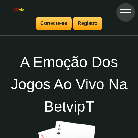
Conecte-se
Registro
A Emoção Dos
Jogos Ao Vivo Na
BetvipT