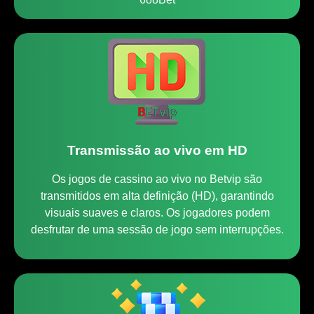
Transmissão ao vivo em HD
Os jogos de cassino ao vivo no Betvip são
transmitidos em alta definição (HD), garantindo
visuais suaves e claros. Os jogadores podem
desfrutar de uma sessão de jogo sem interrupções.