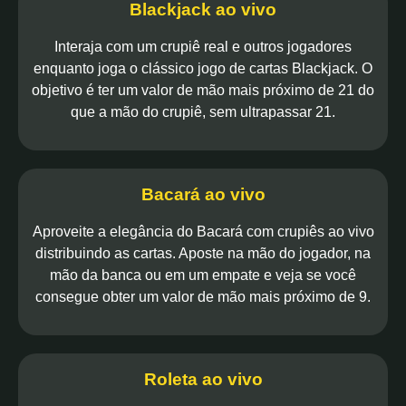
Blackjack ao vivo
Interaja com um crupiê real e outros jogadores
enquanto joga o clássico jogo de cartas Blackjack. O
objetivo é ter um valor de mão mais próximo de 21 do
que a mão do crupiê, sem ultrapassar 21.
Bacará ao vivo
Aproveite a elegância do Bacará com crupiês ao vivo
distribuindo as cartas. Aposte na mão do jogador, na
mão da banca ou em um empate e veja se você
consegue obter um valor de mão mais próximo de 9.
Roleta ao vivo