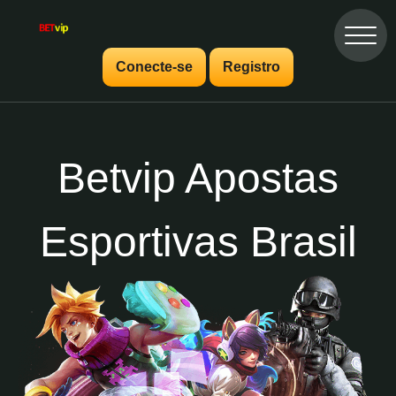
Conecte-se
Registro
Betvip Apostas
Esportivas Brasil