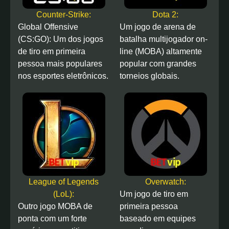
Counter-Strike:
Dota 2:
Global Offensive
Um jogo de arena de
(CS:GO): Um dos jogos
batalha multijogador on-
de tiro em primeira
line (MOBA) altamente
pessoa mais populares
popular com grandes
nos esportes eletrônicos.
torneios globais.
League of Legends
Overwatch:
(LoL):
Um jogo de tiro em
Outro jogo MOBA de
primeira pessoa
ponta com um forte
baseado em equipes