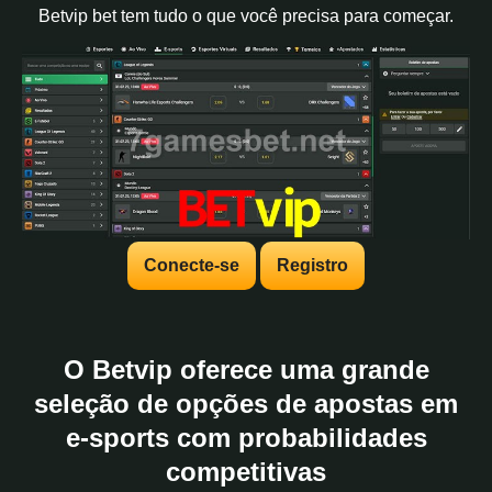
Betvip bet tem tudo o que você precisa para começar.
Conecte-se
Registro
O Betvip oferece uma grande
seleção de opções de apostas em
e-sports com probabilidades
competitivas