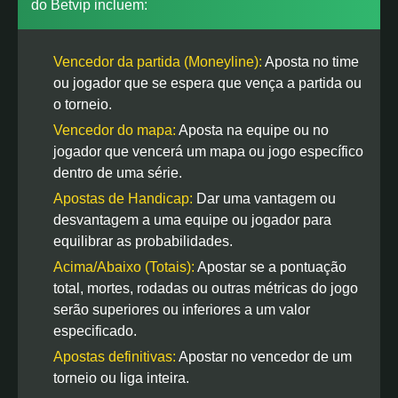
do Betvip incluem:
Vencedor da partida (Moneyline):
Aposta no time
ou jogador que se espera que vença a partida ou
o torneio.
Vencedor do mapa:
Aposta na equipe ou no
jogador que vencerá um mapa ou jogo específico
dentro de uma série.
Apostas de Handicap:
Dar uma vantagem ou
desvantagem a uma equipe ou jogador para
equilibrar as probabilidades.
Acima/Abaixo (Totais):
Apostar se a pontuação
total, mortes, rodadas ou outras métricas do jogo
serão superiores ou inferiores a um valor
especificado.
Apostas definitivas:
Apostar no vencedor de um
torneio ou liga inteira.