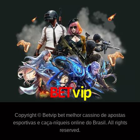
Copyright © Betvip bet melhor cassino de apostas
esportivas e caça-níqueis online do Brasil. All rights
reserved.