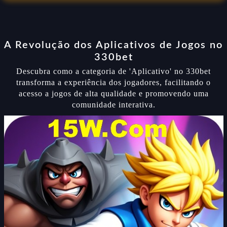
A Revolução dos Aplicativos de Jogos no
330bet
Descubra como a categoria de 'Aplicativo' no 330bet
transforma a experiência dos jogadores, facilitando o
acesso a jogos de alta qualidade e promovendo uma
comunidade interativa.