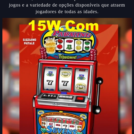
jogos e a variedade de opções disponíveis que atraem
jogadores de todas as idades.