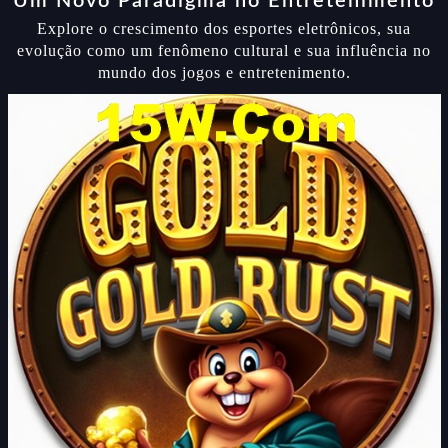
Um Novo Paradigma no Entretenimento
Explore o crescimento dos esportes eletrônicos, sua
evolução como um fenômeno cultural e sua influência no
mundo dos jogos e entretenimento.