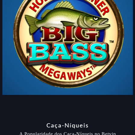
Caça-Níqueis
A Popularidade dos Caça-Níqueis no Betvip