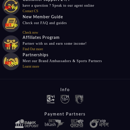
have a question ? Speak to our agent online
Contact CS
New Member Guide
Check out FAQ and guides
Check now
Affiliates Program
Partner with us and earn some income!
Find Out more
Partnerships
Meet our Brand Ambassadors & Sports Partners
Learnt more
Info
Payment Partners