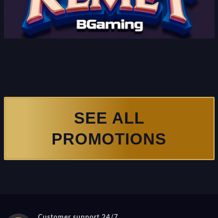
SEE ALL
PROMOTIONS
Customer support 24/7