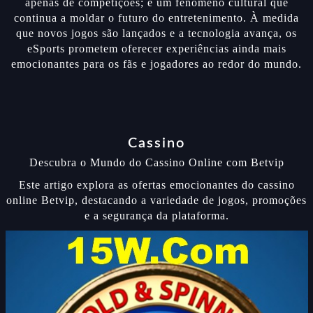
apenas de competições; é um fenômeno cultural que
continua a moldar o futuro do entretenimento. À medida
que novos jogos são lançados e a tecnologia avança, os
eSports prometem oferecer experiências ainda mais
emocionantes para os fãs e jogadores ao redor do mundo.
Cassino
Descubra o Mundo do Cassino Online com Betvip
Este artigo explora as ofertas emocionantes do cassino
online Betvip, destacando a variedade de jogos, promoções
e a segurança da plataforma.