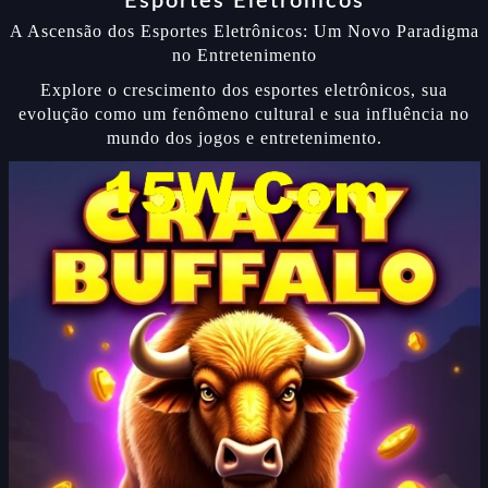
Esportes Eletrônicos
A Ascensão dos Esportes Eletrônicos: Um Novo Paradigma
no Entretenimento
Explore o crescimento dos esportes eletrônicos, sua
evolução como um fenômeno cultural e sua influência no
mundo dos jogos e entretenimento.