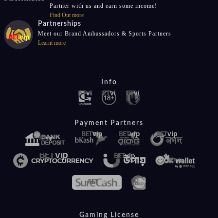
Partner with us and earn some income!
Find Out more
Partnerships
Meet our Brand Ambassadors & Sports Partners
Learnt more
Info
Payment Partners
Gaming License