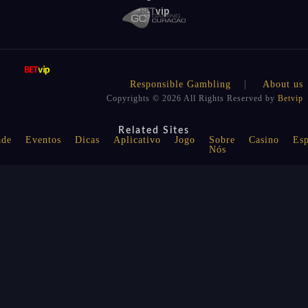
Responsible Gambling
About us
Copyrights © 2026 All Rights Reserved by
Betvip
Related Sites
ade
Eventos
Dicas
Aplicativo
Jogo
Sobre
Casino
Esp
Nós