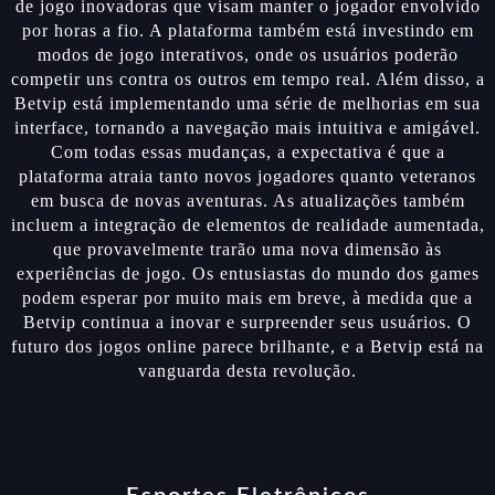
de jogo inovadoras que visam manter o jogador envolvido
por horas a fio. A plataforma também está investindo em
modos de jogo interativos, onde os usuários poderão
competir uns contra os outros em tempo real. Além disso, a
Betvip está implementando uma série de melhorias em sua
interface, tornando a navegação mais intuitiva e amigável.
Com todas essas mudanças, a expectativa é que a
plataforma atraia tanto novos jogadores quanto veteranos
em busca de novas aventuras. As atualizações também
incluem a integração de elementos de realidade aumentada,
que provavelmente trarão uma nova dimensão às
experiências de jogo. Os entusiastas do mundo dos games
podem esperar por muito mais em breve, à medida que a
Betvip continua a inovar e surpreender seus usuários. O
futuro dos jogos online parece brilhante, e a Betvip está na
vanguarda desta revolução.