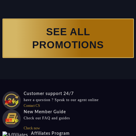
SEE ALL
PROMOTIONS
Customer support 24/7
have a question ? Speak to our agent online
Contact CS
New Member Guide
Check out FAQ and guides
Check now
Affiliates Program