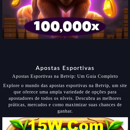
Apostas Esportivas
Apostas Esportivas na Betvip: Um Guia Completo
Explore o mundo das apostas esportivas na Betvip, um site
que oferece uma ampla variedade de opções para
apostadores de todos os níveis. Descubra as melhores
práticas, mercados e como maximizar suas chances de
ganhar.