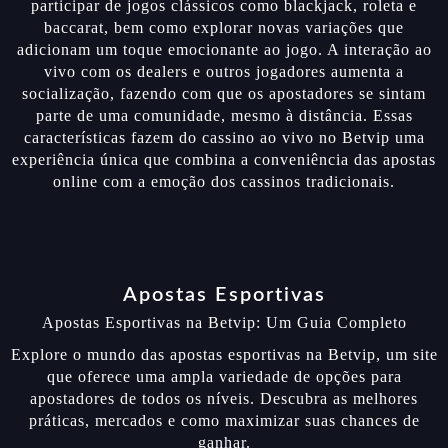
participar de jogos clássicos como blackjack, roleta e
baccarat, bem como explorar novas variações que
adicionam um toque emocionante ao jogo. A interação ao
vivo com os dealers e outros jogadores aumenta a
socialização, fazendo com que os apostadores se sintam
parte de uma comunidade, mesmo à distância. Essas
características fazem do cassino ao vivo no Betvip uma
experiência única que combina a conveniência das apostas
online com a emoção dos cassinos tradicionais.
Apostas Esportivas
Apostas Esportivas na Betvip: Um Guia Completo
Explore o mundo das apostas esportivas na Betvip, um site
que oferece uma ampla variedade de opções para
apostadores de todos os níveis. Descubra as melhores
práticas, mercados e como maximizar suas chances de
ganhar.