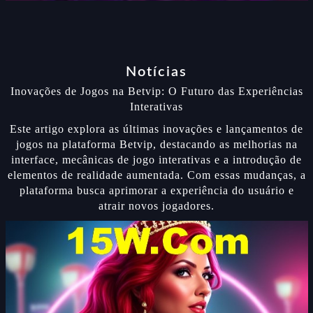
Notícias
Inovações de Jogos na Betvip: O Futuro das Experiências
Interativas
Este artigo explora as últimas inovações e lançamentos de
jogos na plataforma Betvip, destacando as melhorias na
interface, mecânicas de jogo interativas e a introdução de
elementos de realidade aumentada. Com essas mudanças, a
plataforma busca aprimorar a experiência do usuário e
atrair novos jogadores.