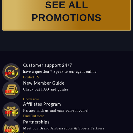
SEE ALL
PROMOTIONS
Customer support 24/7
have a question ? Speak to our agent online
Contact CS
New Member Guide
Check out FAQ and guides
Check now
Affiliates Program
Partner with us and earn some income!
Find Out more
Partnerships
Meet our Brand Ambassadors & Sports Partners